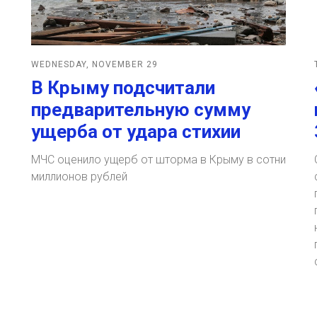
WEDNESDAY, NOVEMBER 29
В Крыму подсчитали
предварительную сумму
ущерба от удара стихии
МЧС оценило ущерб от шторма в Крыму в сотни
о
миллионов рублей