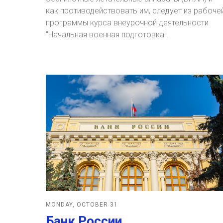
как противодействовать им, следует из рабоче
программы курса внеурочной деятельности
"Начальная военная подготовка".
MONDAY, OCTOBER 31
Банк России