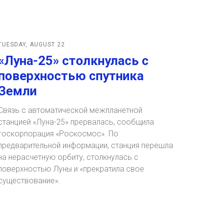
TUESDAY, AUGUST 22
«Луна-25» столкнулась с
поверхностью спутника
Земли
Связь с автоматической межпланетной
станцией «Луна-25» прервалась, сообщила
госкорпорация «Роскосмос». По
предварительной информации, станция перешла
на нерасчетную орбиту, столкнулась с
поверхностью Луны и «прекратила свое
существование».