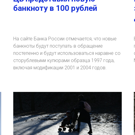
банкноту в 100 рублей
На сайте Банка России отмечается, что новые
банкноты будут поступать в обращение
постепенно и будут использоваться наравне со
сторублевыми купюрами образца 1997 года,
включая модификации 2001 и 2004 годов.