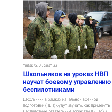
TUESDAY, AUGUST 22
Школьников на уроках НВП
научат боевому управлению
беспилотниками
Школьники в рамках начальной военной
подготовки (НВП) будут изучать, как применять
беспилотные летательные аппараты (БПЛА) и