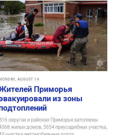
MONDAY, AUGUST 14
Жителей Приморья
эвакуировали из зоны
подтоплений
В16 округах и районах Приморья затоплены
4368 жилых домов, 5654 приусадебных участка,
43 участка автомобильных дорог.